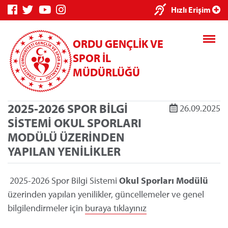
×
Hızlı Erişim
ORDU GENÇLİK VE
SPOR İL
MÜDÜRLÜĞÜ
2025-2026 SPOR BİLGİ
26.09.2025
Genç Bilgi
Spor Bilgi
Kredi/Yurt
SİSTEMİ OKUL SPORLARI
Sistemi
Sistemi
İşlemleri
MODÜLÜ ÜZERİNDEN
YAPILAN YENİLİKLER
2025-2026 Spor Bilgi Sistemi
Okul Sporları Modülü
Kredi/Yurt E-
üzerinden yapılan yenilikler, güncellemeler ve genel
Ödeme
bilgilendirmeler için
buraya tıklayınız