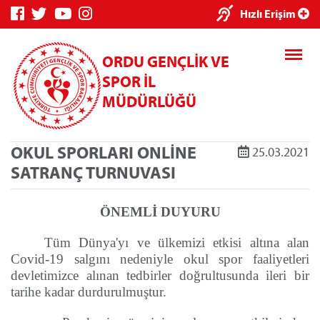
×
Hızlı Erişim
ORDU GENÇLİK VE
SPOR İL
MÜDÜRLÜĞÜ
OKUL SPORLARI ONLİNE
25.03.2021
Genç Bilgi
Spor Bilgi
Kredi/Yurt
SATRANÇ TURNUVASI
Sistemi
Sistemi
İşlemleri
ÖNEMLİ DUYURU
Tüm Dünya'yı ve ülkemizi etkisi altına alan
Covid-19 salgını nedeniyle okul spor faaliyetleri
Kredi/Yurt E-
devletimizce alınan tedbirler doğrultusunda ileri bir
Ödeme
tarihe kadar durdurulmuştur.