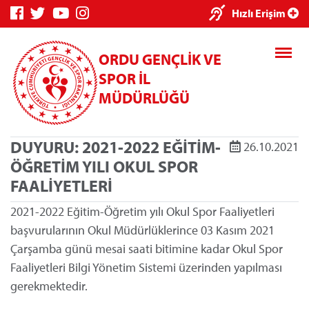
×
Hızlı Erişim
ORDU GENÇLİK VE
SPOR İL
MÜDÜRLÜĞÜ
DUYURU: 2021-2022 EĞİTİM-
26.10.2021
Genç Bilgi
Spor Bilgi
Kredi/Yurt
ÖĞRETİM YILI OKUL SPOR
Sistemi
Sistemi
İşlemleri
FAALİYETLERİ
2021-2022 Eğitim-Öğretim yılı Okul Spor Faaliyetleri
başvurularının Okul Müdürlüklerince 03 Kasım 2021
Çarşamba günü mesai saati bitimine kadar Okul Spor
Kredi/Yurt E-
Faaliyetleri Bilgi Yönetim Sistemi üzerinden yapılması
Ödeme
gerekmektedir.