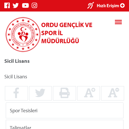
×
Hızlı Erişim
ORDU GENÇLİK VE
SPOR İL
MÜDÜRLÜĞÜ
Sicil Lisans
Genç Bilgi
Spor Bilgi
Kredi/Yurt
Sistemi
Sistemi
İşlemleri
Sicil Lisans
Kredi/Yurt E-
Spor Tesisleri
Ödeme
Talimatlar