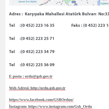
Adres : Karşıyaka Mahallesi Atatürk Bulvarı No:3
Tel     :(0 452) 223 16 35
Faks : (0 452) 223 1
Tel     :(0 452) 223 25 71
Tel     :(0 452) 223 34 79
Tel     :(0 452) 225 36 09
E-posta : ordu@gsb.gov.tr
Web Adresi: http://ordu.gsb.gov.tr
https://www.facebook.com/GSBOrduu/
İnstagram: https://www.instagram.com/Gsb_Ordu