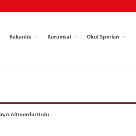
Bakanlık
Kurumsal
Okul Sporları
Spor Bilgi Sistemi
Kredi/Yurt İşlemle
36/A Altınordu/Ordu