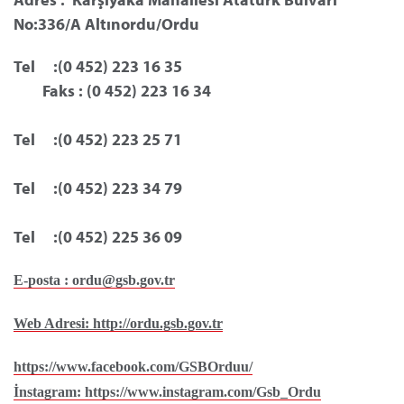
No:336/A Altınordu/Ordu
Tel     :(0 452) 223 16 35
Faks : (0 452) 223 16 34 
Tel     :(0 452) 223 25 71
Tel     :(0 452) 223 34 79
Tel     :(0 452) 225 36 09
E-posta : ordu@gsb.gov.tr
Web Adresi: http://ordu.gsb.gov.tr
https://www.facebook.com/GSBOrduu/
İnstagram: https://www.instagram.com/Gsb_Ordu