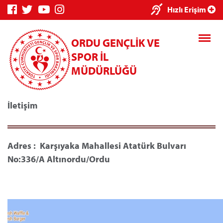
Hızlı Erişim
ORDU GENÇLİK VE
SPOR İL
MÜDÜRLÜĞÜ
İletişim
Genç Bilgi Sistemi
Spor Bilgi Sistemi
Adres : Karşıyaka Mahallesi Atatürk Bulvarı
No:336/A Altınordu/Ordu
Kredi/Yurt E-Ödeme