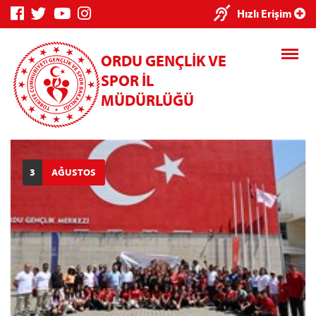
×
Hızlı Erişim
ORDU GENÇLİK VE
SPOR İL
MÜDÜRLÜĞÜ
Genç Bilgi
Spor Bilgi
Kredi/Yurt
3
AĞUSTOS
Sistemi
Sistemi
İşlemleri
Kredi/Yurt E-
Ödeme