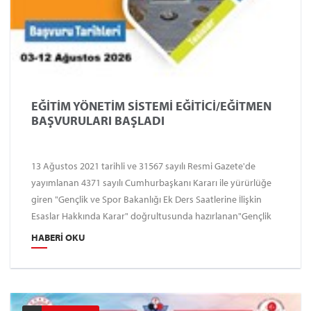
EĞİTİM YÖNETİM SİSTEMİ EĞİTİCİ/EĞİTMEN
BAŞVURULARI BAŞLADI
13 Ağustos 2021 tarihli ve 31567 sayılı Resmi Gazete'de
yayımlanan 4371 sayılı Cumhurbaşkanı Kararı ile yürürlüğe
giren "Gençlik ve Spor Bakanlığı Ek Ders Saatlerine İlişkin
Esaslar Hakkında Karar" doğrultusunda hazırlanan"Gençlik
ve Spor Bakanlığı Eğitim Faaliyetlerinde Ek Ders ve Diğer
HABERI OKU
Uygulamalara İlişkin Usul ve Esaslar" kapsamında İl
Müdürlüğümüzde Bakanlığımız bünyesinde açılacak eğitim
faaliyetlerinde görevlendirilmek üzere eğitim görevlisi
başvuruları alınacaktır. Genel Şartlar Türk vatandaşı olmak,