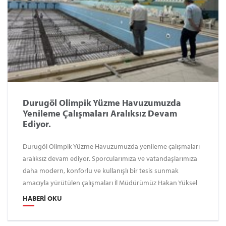
Durugöl Olimpik Yüzme Havuzumuzda
Yenileme Çalışmaları Aralıksız Devam
Ediyor.
Durugöl Olimpik Yüzme Havuzumuzda yenileme çalışmaları
aralıksız devam ediyor. Sporcularımıza ve vatandaşlarımıza
daha modern, konforlu ve kullanışlı bir tesis sunmak
amacıyla yürütülen çalışmaları İl Müdürümüz Hakan Yüksel
yerinde inceleyerek süreç hakkında bilgi aldı. Ordu’da spor
HABERI OKU
altyapısını güçlendirmek ve tesislerimizin hizmet kalitesini
artırmak için çalışmalarımızı kararlılıkla sürdürüyoruz.