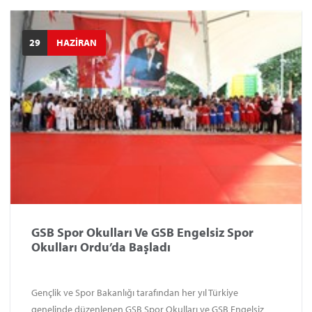
ekipler mücadele edecek. Şampiyonaya 40 ilden toplam 77
takım ve yaklaşık 300 sporcu katılım sağlayacak. Erkeklerde
29
HAZİRAN
68, kadınlarda ise 9 takım Türkiye şampiyonluğu için raket
sallayacak. Şampiyona öncesinde teknik toplantı ve kura
çekimi, 03 Temmuz 2026 Cuma günü saat 19.00’da Altınordu
Gençlik ve Spor İlçe Müdürlüğü Toplantı Salonu’nda
gerçekleştirilecek.
GSB Spor Okulları Ve GSB Engelsiz Spor
Okulları Ordu’da Başladı
Gençlik ve Spor Bakanlığı tarafından her yıl Türkiye
genelinde düzenlenen GSB Spor Okulları ve GSB Engelsiz