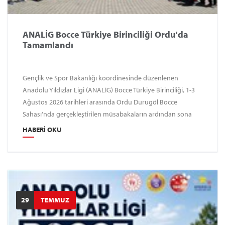
ANALİG Bocce Türkiye Birinciliği Ordu'da
Tamamlandı
Gençlik ve Spor Bakanlığı koordinesinde düzenlenen
Anadolu Yıldızlar Ligi (ANALİG) Bocce Türkiye Birinciliği, 1-3
Ağustos 2026 tarihleri arasında Ordu Durugöl Bocce
Sahası'nda gerçekleştirilen müsabakaların ardından sona
erdi.
HABERI OKU
29
TEMMUZ