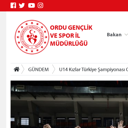
ORDU GENÇLİK
Bakan
VE SPOR İL
MÜDÜRLÜĞÜ
GÜNDEM
U14 Kızlar Türkiye Şampiyonası
Genç Bilgi Sistemi