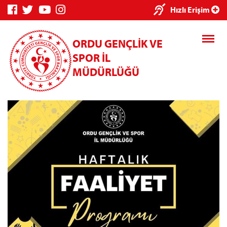
×
Hızlı Erişim
ORDU GENÇLİK VE
SPOR İL
MÜDÜRLÜĞÜ
Genç Bilgi
Spor Bilgi
Kredi/Yurt
Sistemi
Sistemi
İşlemleri
Kredi/Yurt E-
Ödeme