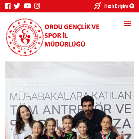
×
Hızlı Erişim
ORDU GENÇLİK VE
SPOR İL
MÜDÜRLÜĞÜ
Genç Bilgi
Spor Bilgi
Kredi/Yurt
Sistemi
Sistemi
İşlemleri
Kredi/Yurt E-
Ödeme