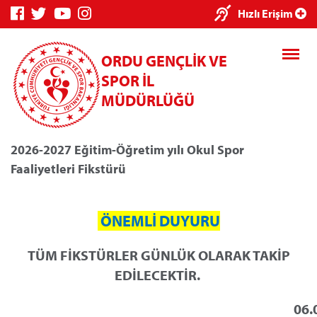
Hızlı Erişim
ORDU GENÇLİK VE
SPOR İL
MÜDÜRLÜĞÜ
2026-2027 Eğitim-Öğretim yılı Okul Spor
Faaliyetleri Fikstürü
Genç Bilgi Sistemi
Spor Bilgi Sist
ÖNEMLİ DUYURU
TÜM FİKSTÜRLER GÜNLÜK OLARAK TAKİP
EDİLECEKTİR.
Kredi/Yurt E-Ödeme
06.08.2026 07: