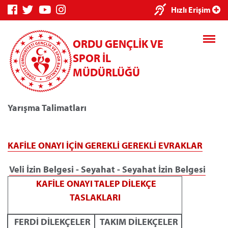
×
Hızlı Erişim
ORDU GENÇLİK VE
SPOR İL
MÜDÜRLÜĞÜ
Yarışma Talimatları
Genç Bilgi
Spor Bilgi
Kredi/Yurt
Sistemi
Sistemi
İşlemleri
KAFİLE ONAYI İÇİN GEREKLİ GEREKLİ EVRAKLAR
Veli İzin Belgesi - Seyahat - Seyahat İzin Belgesi
KAFİLE ONAYI TALEP DİLEKÇE
Kredi/Yurt E-
TASLAKLARI
Ödeme
FERDİ DİLEKÇELER
TAKIM DİLEKÇELER